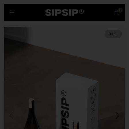
0
1
/
2