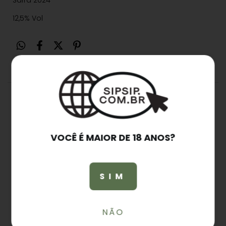
Safra 2024
12,5% Vol
Produtos
similares
VOCÊ É MAIOR DE 18 ANOS?
SIM
NÃO