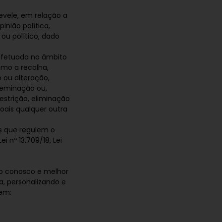
evele, em relação a
inião política,
 ou político, dado
efetuada no âmbito
omo a recolha,
 ou alteração,
sseminação ou,
estrição, eliminação
ais qualquer outra
is que regulem o
i nº 13.709/18, Lei
o conosco e melhor
a, personalizando e
em: