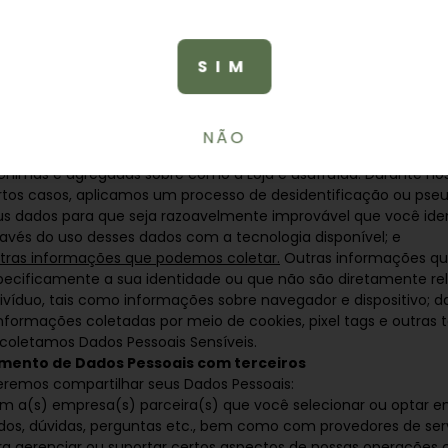
cluindo o conteúdo (e quaisquer anúncios) com os quais você vis
formações sobre o navegador e o dispositivo que você está usa
, sua localização, o endereço do site a partir do qual você cheg
SIM
formações são coletadas usando nossas Ferramentas de Colet
dos, que incluem cookies, web beacons e links da web incorpora
is, leia como nós usamos Ferramentas de Coleta Automática d
ixo;
NÃO
dos anônimos ou agregados.
Respostas anônimas para pesquis
ônimas e agregadas sobre como a Loja é usufruída. Durante no
rtos casos, aplicamos um processo de desidentificação ou pse
us dados para que seja razoavelmente improvável que você ide
ravés do uso desses dados com a tecnologia disponível; e
tras informações que podemos coletar.
Outras informações qu
pecificamente a sua identidade ou que não são diretamente r
divíduo, tais como informações sobre navegador e dispositivo; d
informações coletadas por meio de cookies, pixel tags e outras t
coletamos Dados Pessoais Sensíveis.
mento de Dados Pessoais com terceiros
remos compartilhar seus Dados Pessoais:
m a(s) empresa(s) parceira(s) que você selecionar ou optar e
dos, dúvidas, perguntas etc., bem como com provedores de serv
ra gerenciar ou suportar certos aspectos de nossas operações