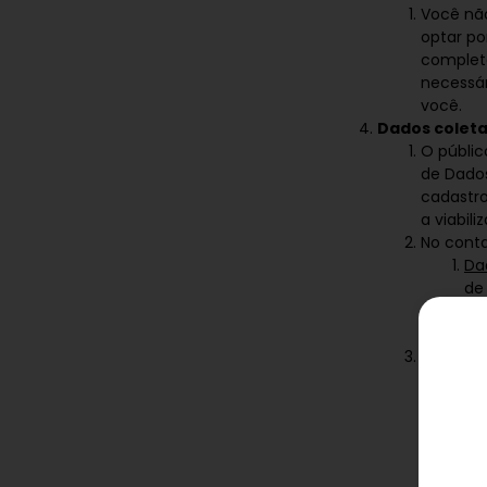
Você não
optar po
completo
necessár
você.
Dados colet
O públic
de Dados
cadastro
a viabil
No conta
Da
de
In
rec
Na naveg
Da
Pre
pr
qu
Da