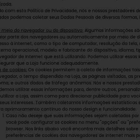
izada.
o com esta Política de Privacidade, nós e nossos prestadores d
zados podemos coletar seus Dados Pessoais de diversas formas, i
r meio do navegador ou do dispositivo:
Algumas informações são
ior parte dos navegadores ou automaticamente por meio de di
esso à internet, como o tipo de computador, resolução da tela
stema operacional, modelo e fabricante do dispositivo, idioma, t
vegador de Internet que está utilizando. Podemos utilizar essas
segurar que a Loja funcione adequadamente.
o de cookies:
Os cookies permitem a coleta de informações tais
vegador, o tempo dispendido na Loja, as páginas visitadas, as p
ioma, e outros dados de tráfego anônimos. Nós e nossos prestad
demos utilizar essas informações para, dentre outros, personali
 utilizar a Loja, assim como para direcionar publicidade para v
 seus interesses. Também coletamos informações estatísticas s
ra aprimoramento contínuo do nosso design e funcionalidade.
Caso não deseje que suas informações sejam coletadas por 
você pode configurar os cookies no menu "opções" ou "prefe
browser. Nos links abaixo você encontra mais detalhes sobre
preferências de cookies dos navegadores de internet mais p