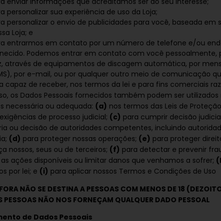
ra enviar informações que acreditamos ser do seu interesse;
a personalizar sua experiência de uso da Loja;
ra personalizar o envio de publicidades para você, baseada em 
sa Loja; e
ra entrarmos em contato por um número de telefone e/ou end
rnecido. Podemos entrar em contato com você pessoalmente,
z, através de equipamentos de discagem automática, por men
MS), por e-mail, ou por qualquer outro meio de comunicação que
a capaz de receber, nos termos da lei e para fins comerciais raz
so, os Dados Pessoais fornecidos também podem ser utilizados
os necessária ou adequada:
(a)
nos termos das Leis de Proteçã
exigências de processo judicial;
(c)
para cumprir decisão judicia
ria ou decisão de autoridades competentes, incluindo autoridad
ia;
(d)
para proteger nossas operações;
(e)
para proteger direit
a nossos, seus ou de terceiros;
(f)
para detectar e prevenir fra
 as ações disponíveis ou limitar danos que venhamos a sofrer;
(
s por lei; e
(i)
para aplicar nossos Termos e Condições de Uso
FORA NÃO SE DESTINA A PESSOAS COM MENOS DE 18 (DEZOIT
IS PESSOAS NÃO NOS FORNEÇAM QUALQUER DADO PESSOAL
mento de Dados Pessoais