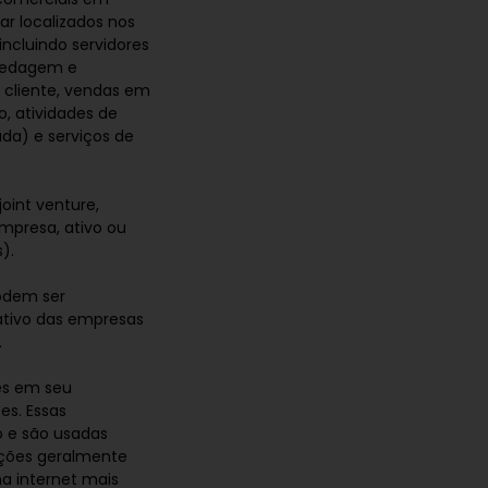
r localizados nos
 incluindo servidores
spedagem e
cliente, vendas em
, atividades de
ada) e serviços de
oint venture,
mpresa, ativo ou
).
podem ser
ativo das empresas
.
es em seu
es. Essas
o e são usadas
ações geralmente
a internet mais