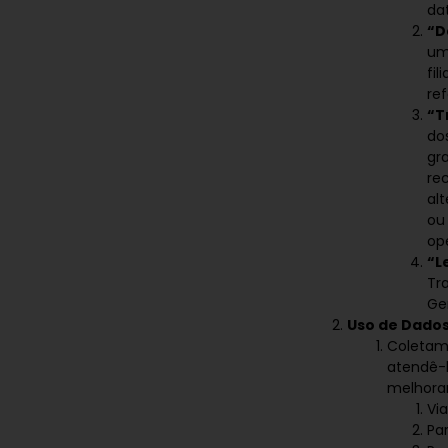
da
“D
uma
fil
re
“T
do
gr
re
al
ou
op
“L
Tra
Ge
Uso de Dados
Coletam
atendê-l
melhora
Via
Pa