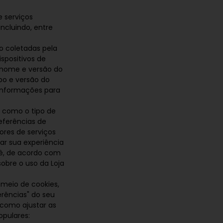
e serviços
ncluindo, entre
 coletadas pela
spositivos de
, nome e versão do
ipo e versão do
 informações para
 como o tipo de
referências de
ores de serviços
zar sua experiência
ocê, de acordo com
obre o uso da Loja
meio de cookies,
rências" do seu
 como ajustar as
opulares: