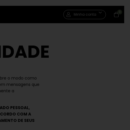
0
Minha conta
IDADE
sobre o modo como
 e em mensagens que
omente a
DADO PESSOAL,
 ACORDO COM A
TAMENTO DE SEUS