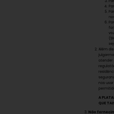
Pa
Par
Pa
nos
Pa
fo
vo
(S
sej
Além dis
julgarm
atender 
regulató
residênc
seguranç
nos usar
permitido
A PLATA
QUE TA
Não forneci