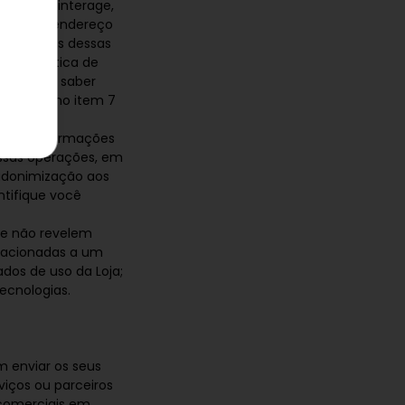
ualiza e interage,
ndo, seu endereço
ou. Algumas dessas
a Automática de
dos. Para saber
e Dados no item 7
as ou informações
ssas operações, em
udonimização aos
ntifique você
e não revelem
elacionadas a um
ados de uso da Loja;
ecnologias.
m enviar os seus
iços ou parceiros
 comerciais em