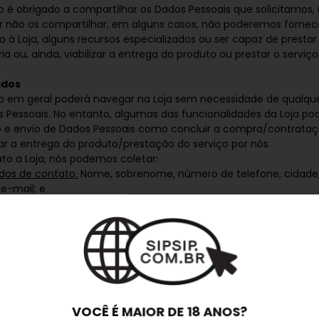
 é obrigado a compartilhar os Dados Pessoais que solicitamos,
r não os compartilhar, em alguns casos, não poderemos fornec
 à Loja, alguns recursos especializados ou ser capaz de prestar
ia ou, ainda, viabilizar a entrega do produto ou prestar o serviç
ados
o em geral poderá navegar na Loja sem necessidade de qualque
 Pessoais. No entanto, algumas das funcionalidades da Loja p
 e envio de Dados Pessoais como concluir a compra/contrataç
izar a entrega do produto/prestação do serviço por nós.
to a Loja, nós podemos coletar:
dos de contato.
Nome, sobrenome, número de telefone, cidade,
 e-mail; e
formações que você envia.
Informações que você envia via form
lamações, sugestões, críticas, elogios etc.).
ação geral na Loja, nós poderemos coletar:
dos de localização.
Dados de geolocalização quando você acess
ferências.
Informações sobre suas preferências e interesses e
odutos/serviços (quando você nos diz o que eles são ou quand
e sabemos sobre você);
dos de navegação na Loja.
Informações sobre suas visitas e ativ
VOCÊ É MAIOR DE 18 ANOS?