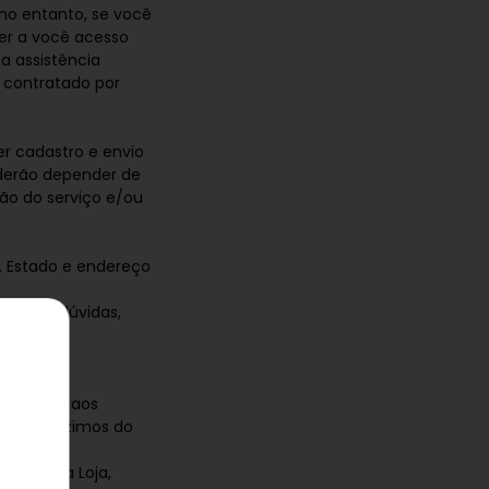
 no entanto, se você
er a você acesso
 a assistência
o contratado por
r cadastro e envio
oderão depender de
ão do serviço e/ou
 Estado e endereço
ulário (dúvidas,
a a Loja;
m relação aos
o os deduzimos do
idades na Loja,