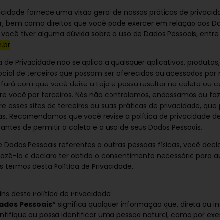
ivacidade fornece uma visão geral de nossas práticas de privaci
r, bem como direitos que você pode exercer em relação aos Da
e você tiver alguma dúvida sobre o uso de Dados Pessoais, ent
.br
ca de Privacidade não se aplica a quaisquer aplicativos, produtos, 
ocial de terceiros que possam ser oferecidos ou acessados por 
s fará com que você deixe a Loja e possa resultar na coleta ou
re você por terceiros. Nós não controlamos, endossamos ou fa
e esses sites de terceiros ou suas práticas de privacidade, qu
as. Recomendamos que você revise a política de privacidade d
 antes de permitir a coleta e o uso de seus Dados Pessoais.
 Dados Pessoais referentes a outras pessoas físicas, você decla
zê-lo e declara ter obtido o consentimento necessário para au
s termos desta Política de Privacidade.
ins desta Política de Privacidade:
ados Pessoais”
significa qualquer informação que, direta ou i
entifique ou possa identificar uma pessoa natural, como por ex