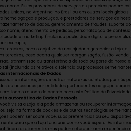
sso nome. Esses provedores de serviços ou parceiros podem esta
ados Unidos, na Argentina, no Brasil ou em outros locais globais,
ra homologação e produção, e prestadores de serviços de ho
mazenamento de dados, gerenciamento de fraudes, suporte ao 
sso nome, atendimento de pedidos, personalização de conteúdo
licidade e marketing (incluindo publicidade digital e personaliz
 por exemplo;
m terceiros, com o objetivo de nos ajudar a gerenciar a Loja; e
m terceiros, caso ocorra qualquer reorganização, fusão, venda, j
ssão, transmissão ou transferência de toda ou parte da nossa e
ital (incluindo os relativos à falência ou processos semelhantes
as internacionais de Dados
ssoais e informações de outras naturezas coletadas por nós 
idos ou acessados por entidades pertencentes ao grupo corpor
s em todo o mundo de acordo com esta Política de Privacidade
eta automática de Dados Pessoais
ocê visita a Loja, ela pode armazenar ou recuperar informaçõ
r, seja na forma de cookies e de outras tecnologias semelhant
ões podem ser sobre você, suas preferências ou seu dispositiv
lmente para que a Loja funcione como você espera. As inform
entificam diretamente, mas podem oferecer uma experiência n