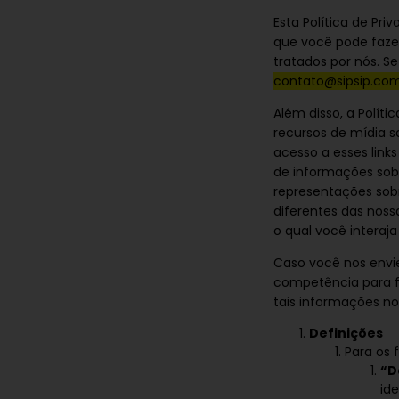
Esta Política de Pr
que você pode faze
tratados por nós. S
contato@sipsip.com
Além disso, a Políti
recursos de mídia s
acesso a esses link
de informações sob
representações sobr
diferentes das noss
o qual você interaja
Caso você nos envie
competência para fa
tais informações no
Definições
Para os f
“D
id