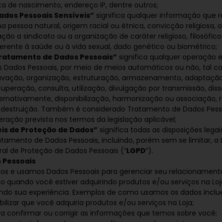
ta de nascimento, endereço IP, dentre outros;
ados Pessoais Sensíveis”
significa qualquer informação que r
 pessoa natural, origem racial ou étnica, convicção religiosa, op
iação a sindicato ou a organização de caráter religioso, filosófico
ferente à saúde ou à vida sexual, dado genético ou biométrico;
ratamento de Dados Pessoais”
significa qualquer operação 
s Dados Pessoais, por meio de meios automáticos ou não, tal c
avação, organização, estruturação, armazenamento, adaptação
cuperação, consulta, utilização, divulgação por transmissão, di
ternativamente, disponibilização, harmonização ou associação, r
 destruição. Também é considerado Tratamento de Dados Pesso
eração prevista nos termos da legislação aplicável;
eis de Proteção de Dados”
significa todas as disposições lega
tamento de Dados Pessoais, incluindo, porém sem se limitar, a Le
ral de Proteção de Dados Pessoais (“
LGPD
”).
 Pessoais
os e usamos Dados Pessoais para gerenciar seu relacionament
o quando você estiver adquirindo produtos e/ou serviços na Loj
ndo sua experiência. Exemplos de como usamos os dados inclu
bilizar que você adquiria produtos e/ou serviços na Loja;
ra confirmar ou corrigir as informações que temos sobre você;