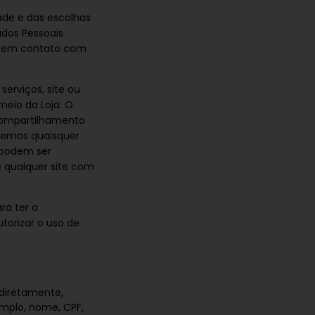
dade e das escolhas
dos Pessoais
re em contato com
serviços, site ou
meio da Loja. O
 compartilhamento
zemos quaisquer
e podem ser
e qualquer site com
ra ter a
torizar o uso de
ndiretamente,
emplo, nome, CPF,