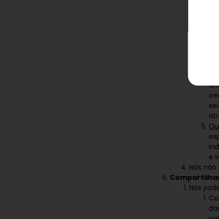
in
in
IP
in
Da
ma
aba
Da
an
ce
se
at
Ou
es
in
e 
Nós não 
Compartilha
Nós pode
Co
da
pa